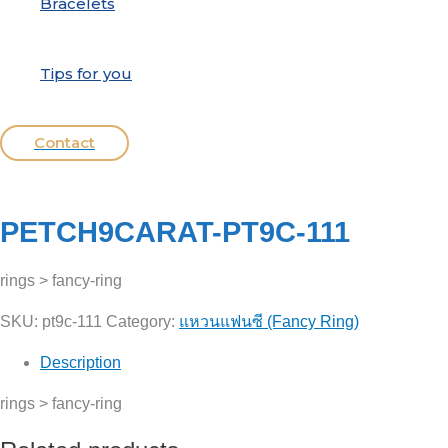
Bracelets
Tips for you
Contact
PETCH9CARAT-PT9C-111
rings > fancy-ring
SKU:
pt9c-111
Category:
แหวนแฟนซี (Fancy Ring)
Description
rings > fancy-ring