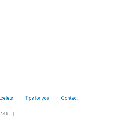
celets
Tips for you
Contact
 5446 |