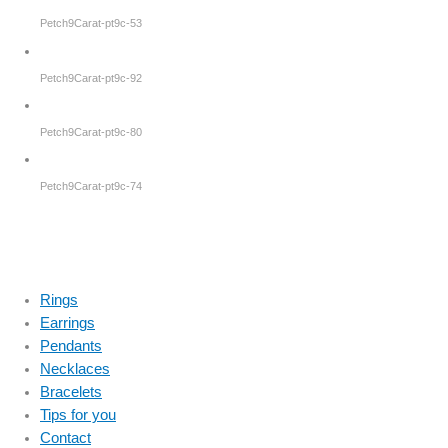
Petch9Carat-pt9c-53
Petch9Carat-pt9c-92
Petch9Carat-pt9c-80
Petch9Carat-pt9c-74
Rings
Earrings
Pendants
Necklaces
Bracelets
Tips for you
Contact